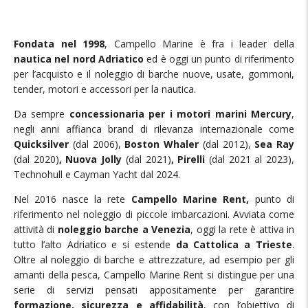
Fondata nel 1998
, Campello Marine è fra i leader della
nautica nel nord Adriatico
ed è oggi un punto di riferimento
per l’acquisto e il noleggio di barche nuove, usate, gommoni,
tender, motori e accessori per la nautica.
Da sempre
concessionaria per i motori marini Mercury
,
negli anni affianca brand di rilevanza internazionale come
Quicksilver
(dal 2006),
Boston Whaler
(dal 2012),
Sea Ray
(dal 2020)
, Nuova Jolly
(dal 2021)
,
Pirelli
(dal 2021 al 2023),
Technohull e Cayman Yacht dal 2024.
Nel 2016 nasce la rete
Campello Marine Rent,
punto di
riferimento nel noleggio di piccole imbarcazioni. Avviata come
attività di
noleggio barche a Venezia
, oggi la rete è attiva in
tutto l’alto Adriatico e si estende
da Cattolica a Trieste
.
Oltre al noleggio di barche e attrezzature, ad esempio per gli
amanti della pesca, Campello Marine Rent si distingue per una
serie di servizi pensati appositamente per garantire
formazione, sicurezza e affidabilità
, con l’obiettivo di