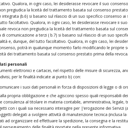
coltativo. Qualora, in ogni caso, lei desiderasse revocare il suo cons
non pregiudica la liceità del trattamento basata sul consenso prestato
ne integrata (b.6) si basano sul rilascio di un suo specifico consenso ai 
l tutto facoltativo. Qualora, in ogni caso, lei desiderasse revocare i
tuale revoca non pregiudica la liceità del trattamento basata sul cons
à di comunicazione a terzi ( b.7) si basano sul rilascio di un suo specifi
lità e, dunque, del tutto facoltativo. Qualora, in ogni caso, lei deside
o consenso, potrà in qualunque momento farlo modificando le proprie s
iceità dei trattamento basata sul consenso prestato prima della revoca
dati personali
 strumenti elettronici e cartacei, nel rispetto delle misure di sicurez
isi, per le finalità indicate ai punto b) con:
omunicare i suoi dati personali in forza di disposizioni di legge o di ord
re alla propria obbligazione e che agiscono spesso quali responsabili de
e consulenza al titolare in materia contabile, amministrativa, legale, tri
getti con i quali sia necessario interagire per |’erogazione dei Servizi
ggetti delegati a svolgere attività di manutenzione tecnica (inclusa la 
ati ad organizzare ed effettuare la spedizione, la consegna e la restitu
il perseguimento delle finalità riportate nella presente informativa