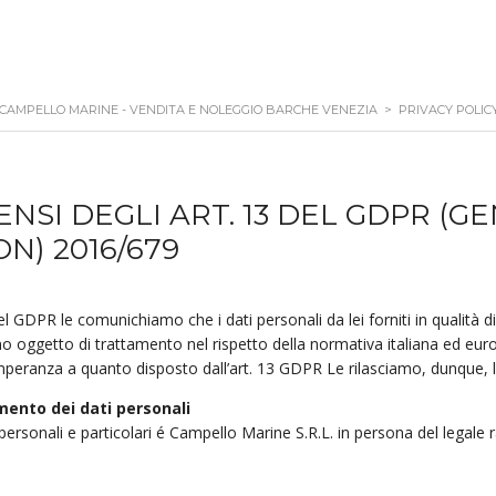
CAMPELLO MARINE - VENDITA E NOLEGGIO BARCHE VENEZIA
>
PRIVACY POLIC
ENSI DEGLI ART. 13 DEL GDPR (G
N) 2016/679
del GDPR le comunichiamo che i dati personali da lei forniti in qualità d
o oggetto di trattamento nel rispetto della normativa italiana ed europ
ttemperanza a quanto disposto dall’art. 13 GDPR Le rilasciamo, dunque, 
amento dei dati personali
 personali e particolari é Campello Marine S.R.L. in persona del legal