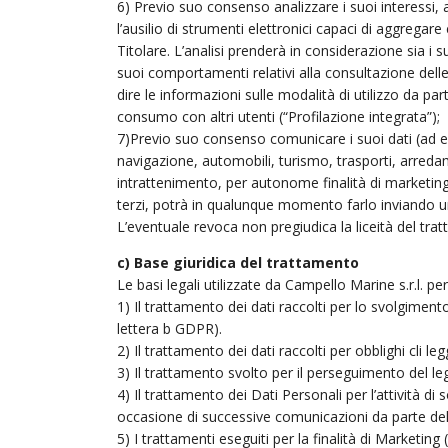
6) Previo suo consenso analizzare i suoi interessi, a
l’ausilio di strumenti elettronici capaci di aggregare 
Titolare. L’analisi prenderà in considerazione sia i 
suoi comportamenti relativi alla consultazione dell
dire le informazioni sulle modalità di utilizzo da 
consumo con altri utenti (“Profilazione integrata”);
7)Previo suo consenso comunicare i suoi dati (ad e
navigazione, automobili, turismo, trasporti, arreda
intrattenimento, per autonome finalità di marketing 
terzi, potrà in qualunque momento farlo inviando u
L’eventuale revoca non pregiudica la liceità del tr
c) Base giuridica del trattamento
Le basi legali utilizzate da Campello Marine s.r.l. p
1) Il trattamento dei dati raccolti per lo svolgimen
lettera b GDPR).
2) Il trattamento dei dati raccolti per obblighi cli leg
3) Il trattamento svolto per il perseguimento del legitt
4) Il trattamento dei Dati Personali per l’attività di
occasione di successive comunicazioni da parte del
5) I trattamenti eseguiti per la finalità di Marketing