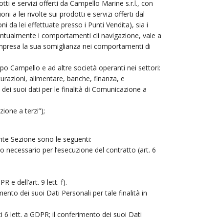
ti e servizi offerti da Campello Marine s.r.l., con
i a lei rivolte sui prodotti e servizi offerti dal
 da lei effettuate presso i Punti Vendita), sia i
ventualmente i comportamenti cli navigazione, vale a
compresa la sua somiglianza nei comportamenti di
 Campello e ad altre società operanti nei settori:
urazioni, alimentare, banche, finanza, e
dei suoi dati per le finalità di Comunicazione a
ione a terzi”);
dente Sezione sono le seguenti:
o necessario per l’esecuzione del contratto (art. 6
 e dell’art. 9 lett. f).
mento dei suoi Dati Personali per tale finalità in
rti 6 lett. a GDPR; il conferimento dei suoi Dati