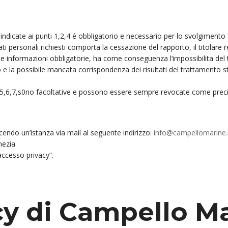
à indicate ai punti 1,2,4 é obbligatorio e necessario per lo svolgimento de
dati personali richiesti comporta la cessazione del rapporto, il titolare 
 informazioni obbligatorie, ha come conseguenza l’impossibilita del ti
to e la possibile mancata corrispondenza dei risultati del trattamento s
i 4, 5,6,7,s0no facoltative e possono essere sempre revocate come prec
acendo un’istanza via mail al seguente indirizzo:
info@campellomarine.
ezia.
”accesso privacy”.
cy di
Campello Ma