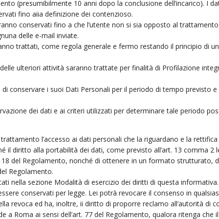
mento (presumibilmente 10 anni dopo la conclusione dell’incarico). I da
vati fino aiia definizione dei contenzioso.
saranno conservati fino a che l’utente non si sia opposto al trattamento,
gnuna delle e-mail inviate.
saranno trattati, come regola generale e fermo restando il principio di
delle ulteriori attività saranno trattate per finalità di Profilazione inte
lare di conservare i suoi Dati Personali per il periodo di tempo previsto
azione dei dati e ai criteri utilizzati per determinare tale periodo po
trattamento l’accesso ai dati personali che la riguardano e la rettifica 
il diritto alla portabilità dei dati, come previsto all’art. 13 comma 2 l
art_ 18 del Regolamento, nonché di ottenere in un formato strutturato,
20 del Regolamento.
dicati nella sezione Modalità di esercizio dei diritti di questa informativ
ssere conservati per legge. Lei potrà revocare il consenso in qualsias
revoca ed ha, inoltre, ii diritto di proporre reclamo all’autorità di con
de a Roma ai sensi dell’art. 77 del Regolamento, qualora ritenga che il