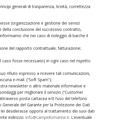
principi generali di trasparenza, liceità, correttezza
esse (organizzazione e gestione dei servizi
ne della conclusione del successivo contratto,
a informiamo che nei caso di noleggio di barche il
tione del rapporto contrattuale; fatturazione;
el caso fosse necessario) in ogni caso nel rispetto
 suo rifiuto espresso a ricevere tali comunicazioni,
ascuna e-mail. (“Soft Spam”);
ostra newsletter o altro materiale informative e
e sondaggi per migliorare il servizio (“Customer
attraverso posta cartacea e/0 l’uso del telefono
to Generale del Garante per la Protezione dei Dati
 lei desiderasse opporsi al trattamento dei suoi dati
ente indirizzo:
info@campellomarine.it
. L’eventuale