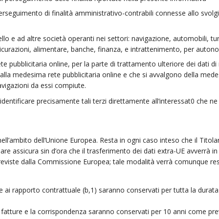
seguimento di finalità amministrativo-contrabili connesse allo svolgim
 e ad altre società operanti nei settori: navigazione, automobili, tu
icurazioni, alimentare, banche, finanza, e intrattenimento, per autonom
te pubblicitaria online, per la parte di trattamento ulteriore dei dati d
i alla medesima rete pubblicitaria online e che si avvalgono della mede
avigazioni da essi compiute.
 identificare precisamente tali terzi direttamente all’interessat0 che ne 
nell’ambito dell’Unione Europea. Resta in ogni caso inteso che il Titola
lare assicura sin d’ora che il trasferimento dei dati extra-UE avverrà in 
 previste dalla Commissione Europea; tale modalità verrà comunque resa
se ai rapporto contrattuale (b,1) saranno conservati per tutta la durat
, le fatture e la corrispondenza saranno conservati per 10 anni come prev