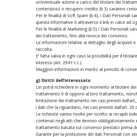
un’eventuale azione a carico del titolare dei tratta
contenzioso o recupero credito (b.3) saranno conser
Per le finalità di Soft Spam (b.4), i Dati Personali 
questa informative 0 attraverso il link in calce ad o
Per le finalità di Marketing (b.5) I Dati Personali 
dei trattamento, fino alla revoca dei consenso.
Le informazioni relative ai dettaglio degli acquisti e 
raccolta.
E’ fatta salva in ogni caso la possibilità per il tito
interessi (Art. 2947 c.c.).
Maggiori informazioni in merito al periodo di conserv
g) Diritti dell’interessato
Lei potrà richiedere in ogni momento al titolare dei 
trattamento 0 di opporsi al loro trattamento, nonché 
limitazione dei trattamento nei casi previsti dall’
i dati che la riguardano, nei casi previsti dall’art. 
Le richieste vanno rivolte per iscritto ai recapiti in
contenuti negli atti che devono obbligatoriamente e
trattamento basata sul consenso prestato prima della 
Garante per la protezione dei dati Personali con se