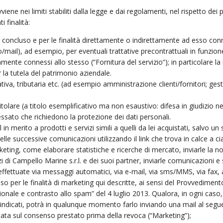
viene nei limiti stabiliti dalla legge e dai regolamenti, nel rispetto dei 
 finalità:
 concluso e per le finalità direttamente o indirettamente ad esso conn
/mail), ad esempio, per eventuali trattative precontrattuali in funzio
amente connessi allo stesso (”Fornitura del servizio”); in particolare l
 la tutela del patrimonio aziendale.
ativa, tributaria etc. (ad esempio amministrazione clienti/fornitori; ges
itolare (a titolo esemplificativo ma non esaustivo: difesa in giudizio n
eressato che richiedono la protezione dei dati personali.
n merito a prodotti e servizi simili a quelli da lei acquistati, salvo un
le successive comunicazioni utilizzando il link che trova in calce a ci
eting, come elaborare statistiche e ricerche di mercato, inviarle la n
zi di Campello Marine s.r.l. e dei suoi partner, inviarle comunicazioni 
effettuate via messaggi automatici, via e-mail, via sms/MMS, via fax, 
so per le finalità di marketing qui descritte, ai sensi del Provvedimen
ionale e contrasto allo spam” del 4 luglio 2013. Qualora, in ogni caso,
i indicati, potrà in qualunque momento farlo inviando una mail al segu
sata sul consenso prestato prima della revoca (“Marketing”);