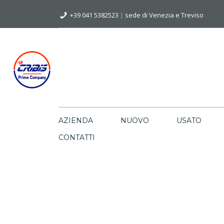
+39 041 5382523
|
sede di Venezia e Treviso
AZIENDA
NUOVO
USATO
CONTATTI