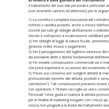
b) Finalità e base giuridica del trattamento
Il trattamento dei suoi dati personali e particolari av
(con strumenti cartacei ed elettronici) per le seguenti
1) La corretta e completa esecuzione del contratto
richiesti o vendita prodotti, anche a mezzo telefono
nonché per tutti gli obblighi direttamente o indirett
veicolo è sottoposto a localizzazione satellitare per
2) Per obblighi di legge di natura fiscale, amministr
gestione ordini; incassi e pagamenti)
3) Per il perseguimento del legittimo interesse del t
dei prevalenti diritti e libertà fondamentali dell’int
4) Per inviarle comunicazioni commerciali via e-mail i
che potrà esprimere in occasione del ricevimento del
5) Previo suo consenso per svolgere attività di mark
promozionale inerente alle attività, prodotti e servi
satisfaction”). Tali comunicazioni potranno essere 
con operatore; il Titolare raccoglie un unico consen
Personali ”Linee guida in materia di attività promoz
per le finalità di marketing eseguito con i mezzi qu
revoca non pregiudica la liceità del trattamento ba