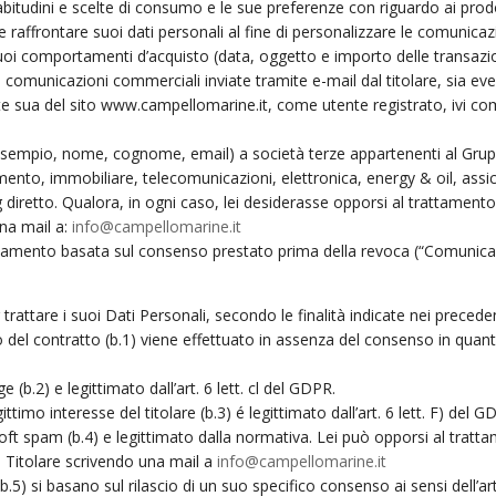
bitudini e scelte di consumo e le sue preferenze con riguardo ai prodot
e raffrontare suoi dati personali al fine di personalizzare le comunicazion
suoi comportamenti d’acquisto (data, oggetto e importo delle transazioni
e comunicazioni commerciali inviate tramite e-mail dal titolare, sia e
parte sua del sito www.campellomarine.it, come utente registrato, ivi 
sempio, nome, cognome, email) a società terze appartenenti al Gruppo
mento, immobiliare, telecomunicazioni, elettronica, energy & oil, assic
diretto. Qualora, in ogni caso, lei desiderasse opporsi al trattamento 
na mail a:
info@campellomarine.it
attamento basata sul consenso prestato prima della revoca (“Comunicaz
er trattare i suoi Dati Personali, secondo le finalità indicate nei prece
to del contratto (b.1) viene effettuato in assenza del consenso in quant
ge (b.2) e legittimato dall’art. 6 lett. cl del GDPR.
imo interesse del titolare (b.3) é legittimato dall’art. 6 lett. F) del GDPR
 soft spam (b.4) e legittimato dalla normativa. Lei può opporsi al tratta
 Titolare scrivendo una mail a
info@campellomarine.it
 (b.5) si basano sul rilascio di un suo specifico consenso ai sensi dell’a