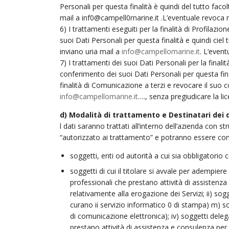
Personali per questa finalità è quindi del tutto fa
mail a inf0@campell0rnarine.it .L’eventuale revoca 
6) I trattamenti eseguiti per la finalità di Profilazio
suoi Dati Personali per questa finalità e quindi cie
inviano uria mail a
info@campellomarine.it
. L‘even
7) I trattamenti dei suoi Dati Personali per la finalit
conferimento dei suoi Dati Personali per questa fina
finalità di Comunicazione a terzi e revocare il su
info@campellomarine.it
…., senza pregiudicare la l
d) Modalità di trattamento e Destinatari dei 
l dati saranno trattati all’interno dell’azienda con
“autorizzato ai trattamento” e potranno essere condiv
soggetti, enti od autorità a cui sia obbligatorio c
soggetti di cui il titolare si avvale per adempie
professionali che prestano attività di assistenza 
relativamente alla erogazione dei Servizi; ii) sog
curano ii servizio informatico 0 di stampa) m) so
di comunicazione elettronica); iv) soggetti deleg
prestano attività di assistenza e consulenza per 