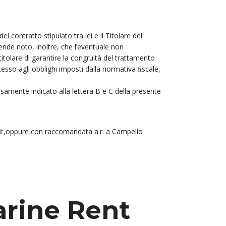
l contratto stipulato tra lei e il Titolare del
rende noto, inoltre, che l’eventuale non
tolare di garantire la congruità del trattamento
tesso agli obblighi imposti dalla normativa ﬁscale,
isamente indicato alla lettera B e C della presente
it
,oppure con raccomandata a.r. a Campello
rine Rent