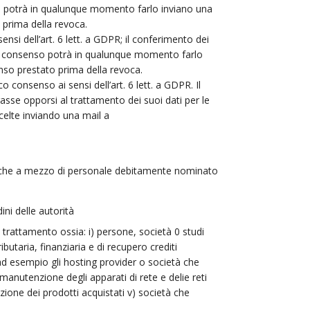
enso potrà in qualunque momento farlo inviano una
 prima della revoca.
sensi dell’art. 6 lett. a GDPR; il conferimento dei
i suo consenso potrà in qualunque momento farlo
enso prestato prima della revoca.
co consenso ai sensi dell’art. 6 lett. a GDPR. Il
rasse opporsi al trattamento dei suoi dati per le
celte inviando una mail a
.
za, anche a mezzo di personale debitamente nominato
ini delle autorità
i trattamento ossia: i) persone, società 0 studi
butaria, finanziaria e di recupero crediti
 (ad esempio gli hosting provider o società che
manutenzione degli apparati di rete e delie reti
zione dei prodotti acquistati v) società che