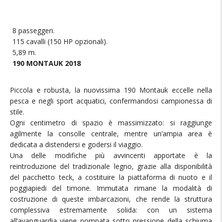
8 passeggeri.
115 cavalli (150 HP opzionali).
5,89 m.
190 MONTAUK 2018
Piccola e robusta, la nuovissima 190 Montauk eccelle nella
pesca e negli sport acquatici, confermandosi campionessa di
stile.
Ogni centimetro di spazio è massimizzato: si raggiunge
agilmente la consolle centrale, mentre un’ampia area è
dedicata a distendersi e godersi il viaggio.
Una delle modifiche più avvincenti apportate è la
reintroduzione del tradizionale legno, grazie alla disponibilità
del pacchetto teck, a costituire la piattaforma di nuoto e il
poggiapiedi del timone. Immutata rimane la modalità di
costruzione di queste imbarcazioni, che rende la struttura
complessiva estremamente solida: con un sistema
all’avanguardia viene pompata sotto pressione della schiuma