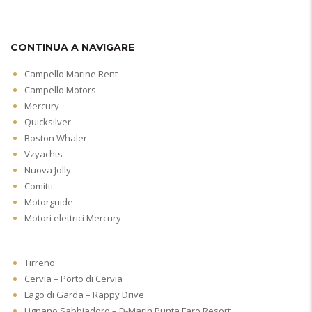
CONTINUA A NAVIGARE
Campello Marine Rent
Campello Motors
Mercury
Quicksilver
Boston Whaler
Vzyachts
Nuova Jolly
Comitti
Motorguide
Motori elettrici Mercury
Tirreno
Cervia – Porto di Cervia
Lago di Garda – Rappy Drive
Lignano Sabbiadoro – D-Marin Punta Faro Resort