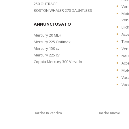
250 OUTRAGE
Vend
BOSTON WHALER 270 DAUNTLESS
Moto
Ven
ANNUNCI USATO
Elic
Acce
Mercury 20 MLH
Ten
Mercury 225 Optimax
Mercury 150 cv
Vend
Mercury 225 cv
Naut
Coppia Mercury 300 Verado
Acce
Moto
Vac
Vac
Barche in vendita
Barche nuove