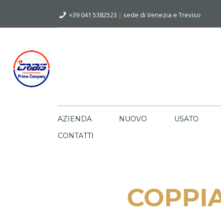
+39 041 5382523
|
sede di Venezia e Treviso
AZIENDA
NUOVO
USATO
CONTATTI
COPPI