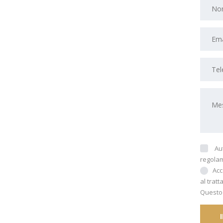
Au
regolam
Ac
al trat
Questo 