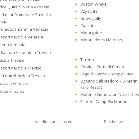
Boston Whaler
ita Quick Silver a Venezia
Vzyachts
ri usati Yamaha e Suzuki a
Nuova Jolly
ezia
Comitti
he motori marini a Venezia
Motorguide
ssori nautici a Venezia
Motori elettrici Mercury
der a Venezia
ita barche usate a Treviso
Tirreno
ica a Treviso
Cervia – Porto di Cervia
ssori nautici a Treviso
Lago di Garda – Rappy Drive
ri entrobordo a Treviso
Lignano Sabbiadoro – D-Marin
anza a Venezia
Faro Resort
anze in barca
Motori e Generatori Nanni Dies
Ecorent Campello Marine
Vendita barche usate
Barche open