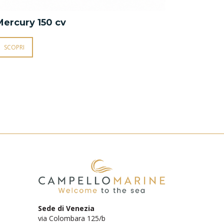
Mercury 150 cv
Mercury 2
SCOPRI
SCOPRI
Sede di Venezia
via Colombara 125/b