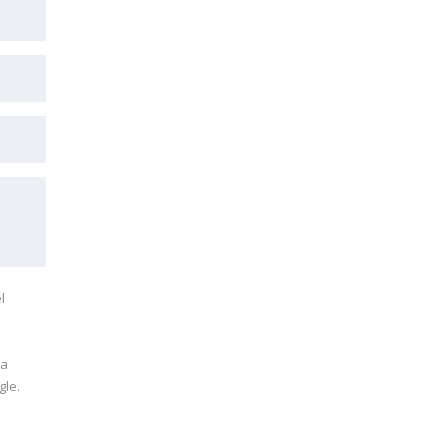
l
ta
gle.