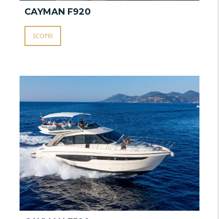
CAYMAN F920
C
SCOPRI