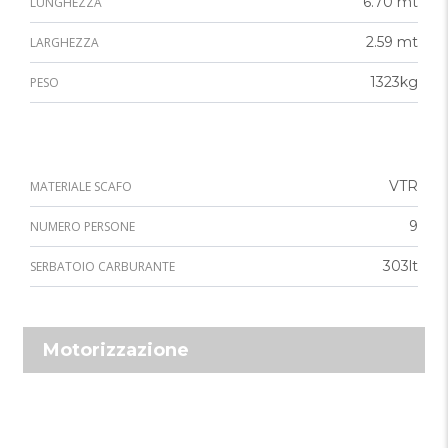
6.70 mt
LUNGHEZZA
2.59 mt
LARGHEZZA
1323kg
PESO
VTR
MATERIALE SCAFO
9
NUMERO PERSONE
303lt
SERBATOIO CARBURANTE
Motorizzazione