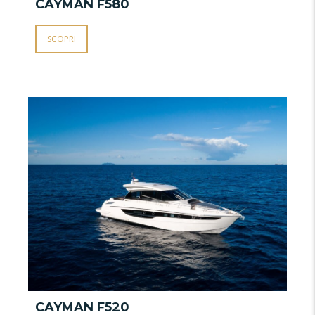
W
CAYMAN F580
C
SCOPRI
CAYMAN F520
C