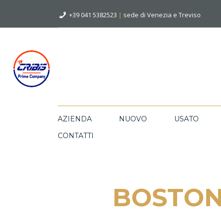
+39 041 5382523
|
sede di Venezia e Treviso
AZIENDA
NUOVO
USATO
CONTATTI
BOSTON