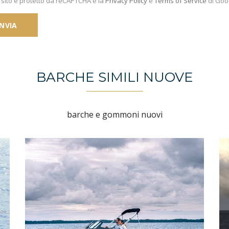
sito è protetto da reCAPTCHA e la
Privacy Policy
e
Terms of Service
di Goo
BARCHE SIMILI NUOVE
barche e gommoni nuovi