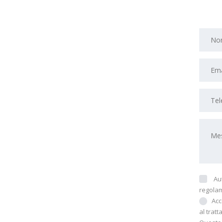
Au
regolam
Ac
al trat