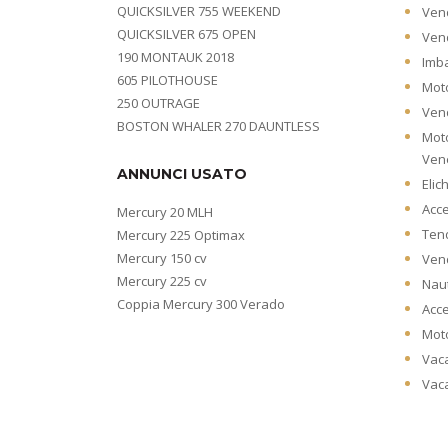
QUICKSILVER 755 WEEKEND
Vend
QUICKSILVER 675 OPEN
Vend
190 MONTAUK 2018
Imb
605 PILOTHOUSE
Moto
250 OUTRAGE
Vend
BOSTON WHALER 270 DAUNTLESS
Moto
Ven
ANNUNCI USATO
Elic
Acce
Mercury 20 MLH
Ten
Mercury 225 Optimax
Mercury 150 cv
Vend
Mercury 225 cv
Naut
Coppia Mercury 300 Verado
Acce
Moto
Vac
Vac