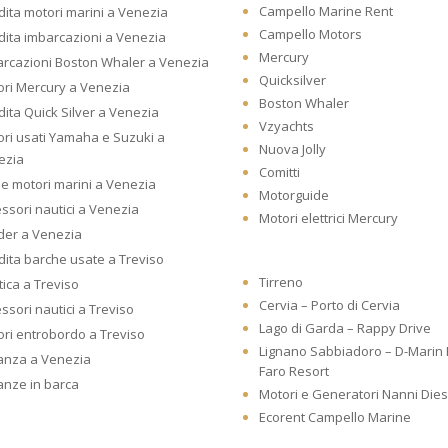
Campello Marine Rent
ita motori marini a Venezia
Campello Motors
ita imbarcazioni a Venezia
Mercury
arcazioni Boston Whaler a Venezia
Quicksilver
ri Mercury a Venezia
Boston Whaler
ita Quick Silver a Venezia
Vzyachts
ri usati Yamaha e Suzuki a
Nuova Jolly
ezia
Comitti
he motori marini a Venezia
Motorguide
ssori nautici a Venezia
Motori elettrici Mercury
der a Venezia
ita barche usate a Treviso
Tirreno
ica a Treviso
Cervia – Porto di Cervia
ssori nautici a Treviso
Lago di Garda – Rappy Drive
ri entrobordo a Treviso
Lignano Sabbiadoro – D-Marin
anza a Venezia
Faro Resort
anze in barca
Motori e Generatori Nanni Dies
Ecorent Campello Marine