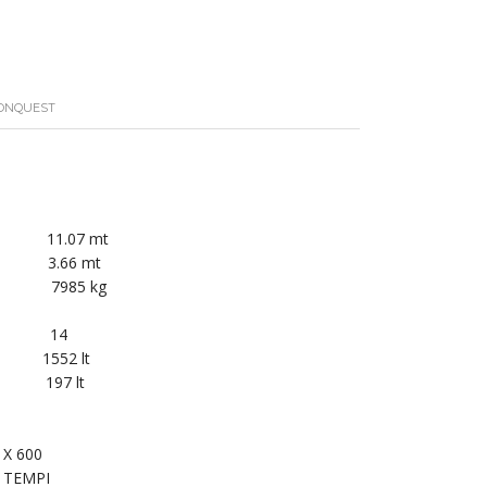
CONQUEST
.07 mt
.66 mt
5 kg
 14
 1552 lt
197 lt
 X 600
 TEMPI