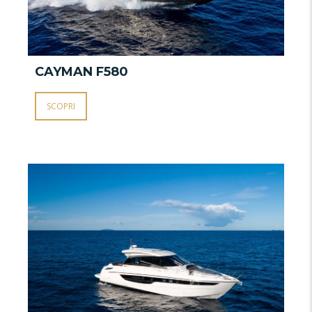
CAYMAN S640
C
SCOPRI