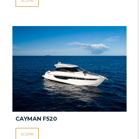
SCOPRI
CAYMAN F520
C
SCOPRI