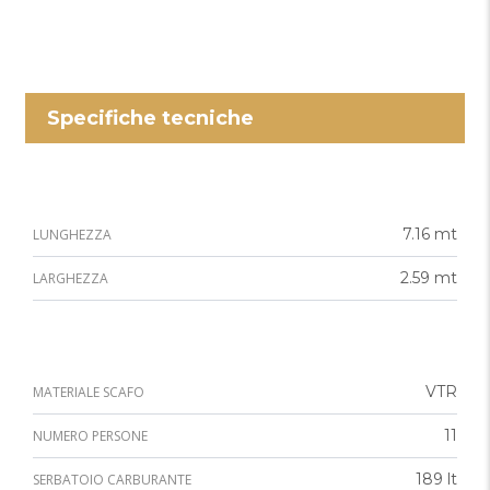
Specifiche tecniche
7.16 mt
LUNGHEZZA
2.59 mt
LARGHEZZA
VTR
MATERIALE SCAFO
11
NUMERO PERSONE
189 lt
SERBATOIO CARBURANTE